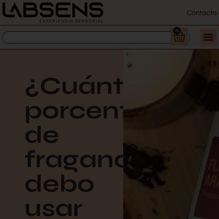
Contacto
0
¿Cuánto
porcentaje
de
fragancia
debo
usar