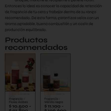
Entonces lo ideal es conocer la capacidad de retención
de fragancia de tu cera y trabajar dentro de su rango
recomendado. De esta forma, garantizas velas con un
aroma agradable, buena combustión y un costo de
producción equilibrado.
Productos
recomendados
Fragancias
/
Fragancias
/
Fragancias a base de
Fragancias a base de
aceite
aceite
Fragancia –
Fragancia -
Flores Arabes
Vainilla negra
$
10.500
-
$
11.100
-
$
91.800
$
106.600