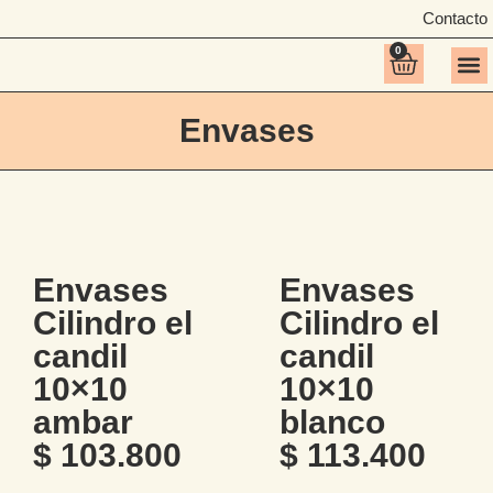
Contacto
0
Todos 
Envases
Envases
Envases
Cilindro el
Cilindro el
candil
candil
10×10
10×10
ambar
blanco
$
103.800
$
113.400