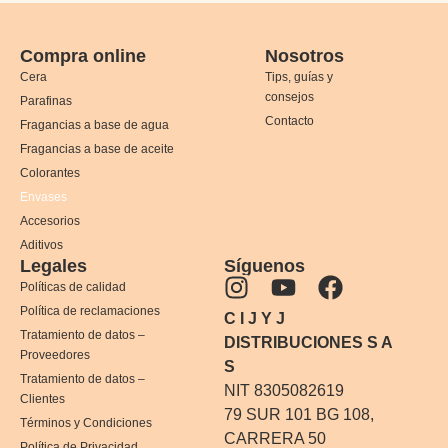
Compra online
Nosotros
Cera
Tips, guías y
consejos
Parafinas
Contacto
Fragancias a base de agua
Fragancias a base de aceite
Colorantes
Envases
Accesorios
Aditivos
Legales
Síguenos
Políticas de calidad
Política de reclamaciones
C I J Y J
Tratamiento de datos –
DISTRIBUCIONES S A
Proveedores
S
Tratamiento de datos –
NIT 8305082619
Clientes
79 SUR 101 BG 108,
Términos y Condiciones
CARRERA 50
Política de Privacidad