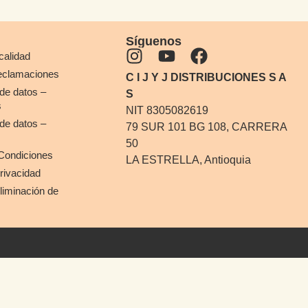
Síguenos
 calidad
reclamaciones
C I J Y J DISTRIBUCIONES S A
de datos –
S
s
NIT 8305082619
de datos –
79 SUR 101 BG 108, CARRERA
50
Condiciones
LA ESTRELLA, Antioquia
Privacidad
Eliminación de