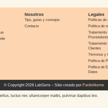
Nosotros
Legales
Tips, guías y consejos
Políticas de
Contacto
Política de 
ua
Tratamiento 
Proveedore
eite
Tratamiento 
Clientes
Términos y 
Política de 
Política de 
Datos
© Copyright 2026 LabSens – Sitio creado por
Pardolikeme
 tellus, luctus nec ullamcorper mattis, pulvinar dapibus leo.