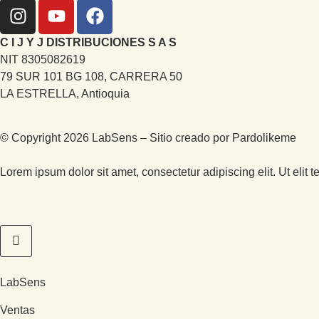
C I J Y J DISTRIBUCIONES S A S
NIT 8305082619
79 SUR 101 BG 108, CARRERA 50
LA ESTRELLA, Antioquia
© Copyright 2026 LabSens – Sitio creado por
Pardolikeme
Lorem ipsum dolor sit amet, consectetur adipiscing elit. Ut elit t
LabSens
Ventas