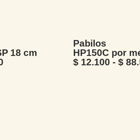
Pabilos
P 18 cm
HP150C por m
0
$
12.100
-
$
88.