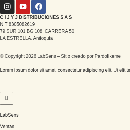
C I J Y J DISTRIBUCIONES S A S
NIT 8305082619
79 SUR 101 BG 108, CARRERA 50
LA ESTRELLA, Antioquia
© Copyright 2026 LabSens – Sitio creado por
Pardolikeme
Lorem ipsum dolor sit amet, consectetur adipiscing elit. Ut elit t
LabSens
Ventas