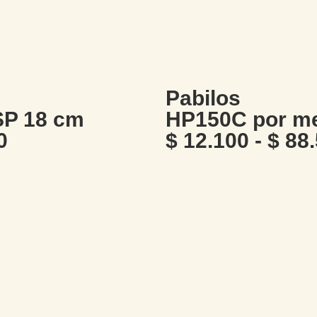
Pabilos
P 18 cm
HP150C por m
0
$
12.100
-
$
88.