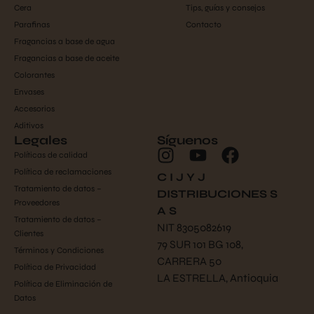
Cera
Tips, guías y consejos
Parafinas
Contacto
Fragancias a base de agua
Fragancias a base de aceite
Colorantes
Envases
Accesorios
Aditivos
Legales
Síguenos
Políticas de calidad
Política de reclamaciones
C I J Y J
Tratamiento de datos –
DISTRIBUCIONES S
Proveedores
A S
Tratamiento de datos –
NIT 8305082619
Clientes
79 SUR 101 BG 108,
Términos y Condiciones
CARRERA 50
Política de Privacidad
LA ESTRELLA, Antioquia
Política de Eliminación de
Datos