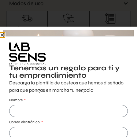
Modos de uso
Envíos nacionales
Pagos seguros
Material educativo
Comprar por Whatsapp
Tenemos un regalo para ti y
Productos relacionados
tu emprendimiento
Descarga la plantilla de costeos que hemos diseñado
para que pongas en marcha tu negocio
Nombre
Correo electrónico
Pabilos
Pabilos
HP502SP 24 cm
HP502SP 18 cm