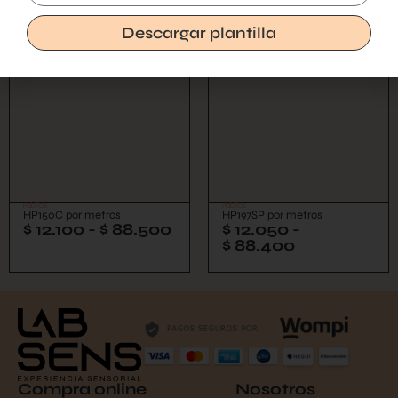
$
76.755
$
61.880
Descargar plantilla
Pabilos
Pabilos
HP150C por metros
HP197SP por metros
$
12.100
-
$
88.500
$
12.050
-
$
88.400
Compra online
Nosotros