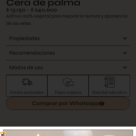
Cera de palma
$
13.150
-
$
240.600
Aditivo 100% vegetal para mejorar la textura y apariencia
de las velas
Propiedades
Recomendaciones
Modos de uso
Envíos nacionales
Pagos seguros
Material educativo
Comprar por Whatsapp